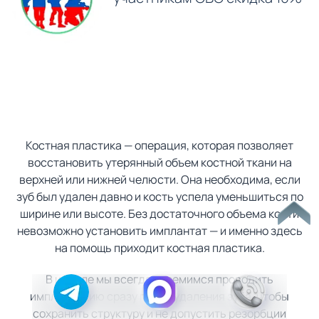
Костная пластика — операция, которая позволяет
восстановить утерянный объем костной ткани на
верхней или нижней челюсти. Она необходима, если
зуб был удален давно и кость успела уменьшиться по
ширине или высоте. Без достаточного объема кости
невозможно установить имплантат — и именно здесь
на помощь приходит костная пластика.
В идеале мы всегда стремимся проводить
имплантацию сразу после удаления зуба, чтобы
сохранить структуру и не допустить резорбции