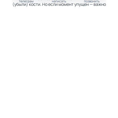
телеграм
написать
позвонить
(убыли) кости. Но если момент упущен — важно
качественно подготовить основание для
имплантации.