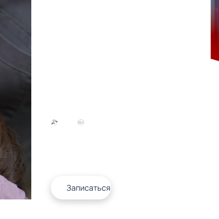
Лечение
каналов
Лечим
Лучшие
под
материаллы
микроскопом
Записаться