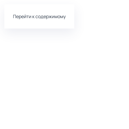
Перейти к содержимому
Комфортна
и доступна
стоматоло
Лечение и
Имплантац
профилактика
зубов