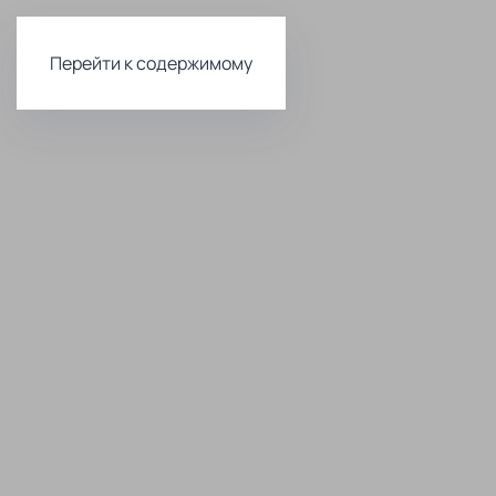
Перейти к содержимому
Комфортна
и доступна
стоматоло
Лечение и
Имплантац
профилактика
зубов