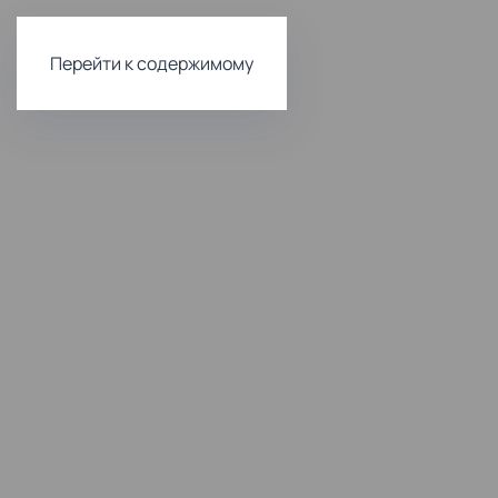
Перейти к содержимому
Комфортна
и доступна
стоматоло
Лечение и
Имплантац
профилактика
зубов