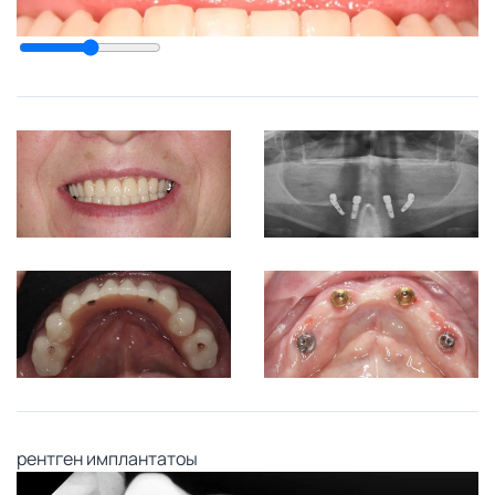
рентген имплантатоы