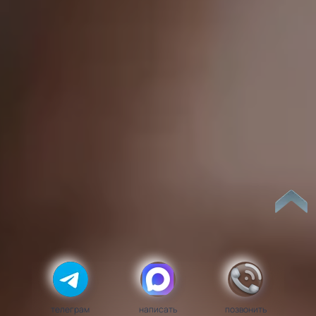
телеграм
написать
позвонить