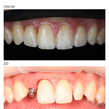
после
до