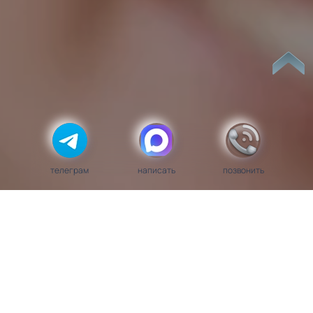
телеграм
написать
позвонить