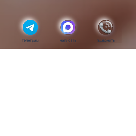
телеграм
написать
позвонить