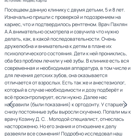
источник: Яндекс Карты
Посещаем данную клинику с двумя детьми, 5 и 8 лет.
Изначально пришли с проверкой и подозрением на
кариес, что и подтвердилось рентгеном. Врач Пахлян
А.А.внимательно осмотрела и озвучила что нужно
делать, как, в какой последовательности. Очень
дружелюбна и внимательна к детям в плане их
психологического состояния. Дети к ней прониклись,
оба без проблем лечили у неё зубы. В клинике есть вся
современная и необходимая аппаратура, в том числе и
для лечения детских зубов, она оказывается
отличается от взрослых. Есть так же и анестезиолог,
который в случае необходимости и дозу подберёт и
всё проконтролирует, если нужно. Далее нас
направили (были показания) к ортодонту. У старшего
снизу постоянные зубы выросли скученно. Попали мы к
врачу Козину Д. С. . Молодой специалист, отнеслась
настороженно. Но его знания и отношение к делу
развеяли все сомнения! Подробно исследовал наш