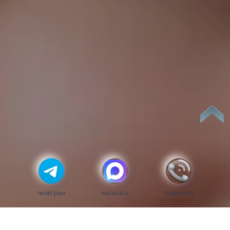
телеграм
написать
позвонить