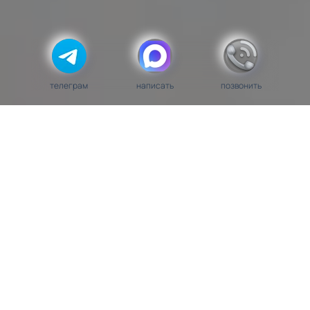
телеграм
написать
позвонить