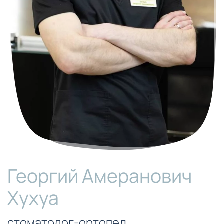
Георгий Амеранович
Хухуа
стоматолог-ортопед