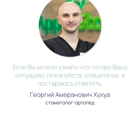
Если Вы хотели узнать что-то про Вашу
ситуацию, пожалуйста, опишите ее, я
постараюсь ответить.
Георгий Амеранович Хухуа
стоматолог-ортопед